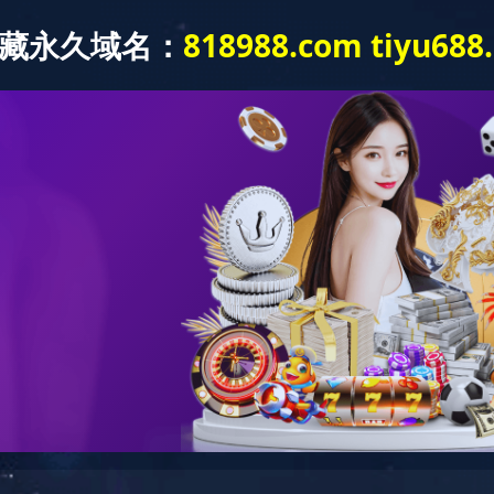
 页
关于我们
服务内容
工程案例
人力资