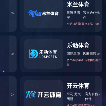
防白蚁、除甲醛
土壤修复案例
市政工程
修复项目