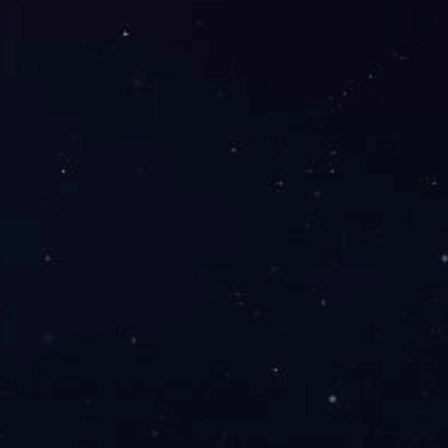
分享到：
返回列表
在线咨询