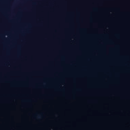
关注微信公众号