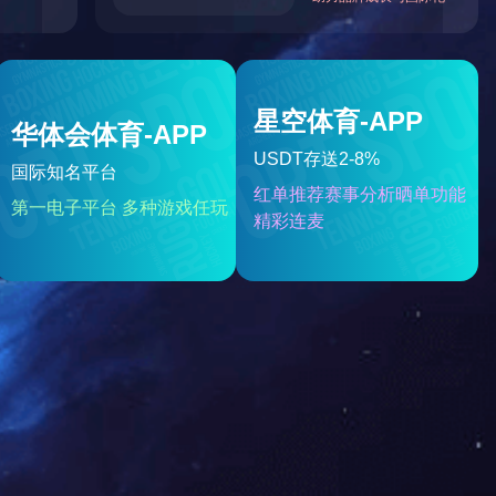
为期1年的监测，目前在开展最后一期监测，预计今年11月