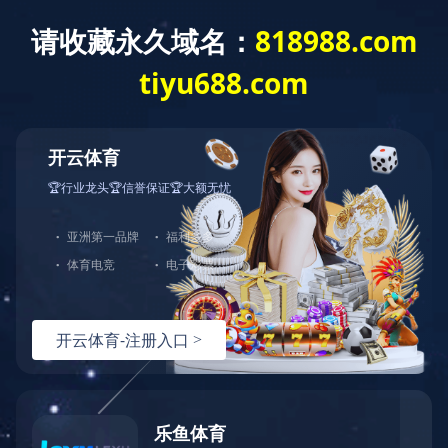
米兰官方网站
首 页