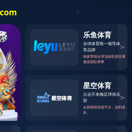
400-698-2838
源
新闻资讯
米兰官方网站-米兰(中国)