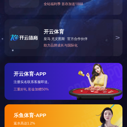
的意见
。
上一篇：
广州市白云区动物卫生监督所建设项目 竣工环境保护验收
下一篇：
霸王（广州）有限公司江高分公司pH在线设备验收公示
栏目导航
米兰官方网站-米兰(中国)
关于我们
电话：400-698-2838