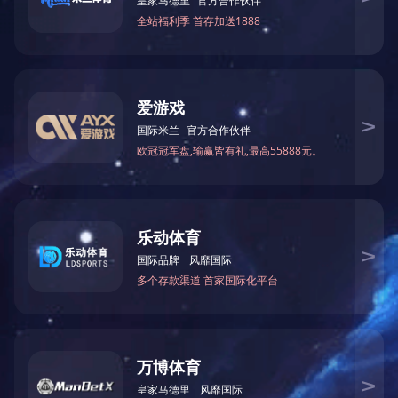
（五）建设内容：项目占地面积为
25425平方米，
发、生产、仓储、配送智能包装服务中心，年产纸卡盒70000
二、
建设单位名称和联系方式
建设单位名称
：广州市千彩智能包装科技有限公司
联系地址：广州市白云区钟落潭镇
“
白云美湾
”
美丽健康
联系人：
赵
工
联系电话：
13719261350
电子邮箱：
823306442@qq.com
三、
环境影响报告书编制单位的名称
报告书编制单位名称：广州蓝清环保工程有限公司
联系地址：广州市白云区永平街永平红星路
22
号之九首
联系人：曾
工
联系电话：
18219110853
电子
邮箱：
1107178084@qq.com
四、
公众意见表的网络链接
链接：
//pan.baidu.com/s/1A0ea7b_82bB2VIYa9flOkQ
提取码：
vs2o
五、
提交公众意见表的方式和途径
公众可以通过信函、传真、电子邮件或者去建设单位填